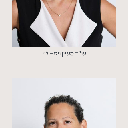
עו"ד מעיין ויס – לוי