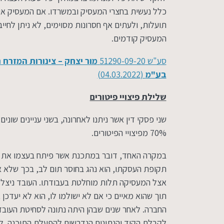
כלל נעשית בחצרי המעסיק ובמשרדו. אם המעסיק אינ
תועלות, ולעתים אף חסרונות מסוימים, לא ניתן לחיי
המעסיק קודמים.
סע"ש 51290-09-20
בע"מ
(04.03.2022)‏
שלילת פיצויי פיטורים
שני פסקי דין אשר ניתנו לאחרונה, בשני עניינים שוני
70% מפיצויי הפיטורים.
במקרה האחד, דובר במתכנת אשר פיתח בעצמו את 
תקופת העסקתו, הוא נהג בחוסר תום לב, בכך שלא א
אצל המעסיקה תלות מוחלטת בעבודתו. העובד ניצל ל
תוך שהוא מאיים כי אם לא ישולמו לו, הוא לא יעדכן
החברה. לאחר שנים שבהן היתה נתונה לסחיטת העובד
לקבלת הקוד והנתונים הנדרשים להפעלת התוכנה. ל