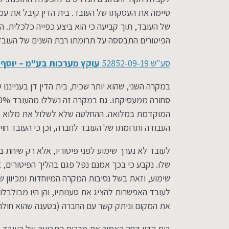
סיימה את העסקתו של העובד. בית הדין קיבל את עמ
של העובד, תוך קביעה כי הוא ביצע כפייה כלכלית. 
הפיטורים התבססה על תרומתו רבת השנים של העובד 
סע"ש 52852-09-19
עוקץ מערכות בע"מ – יוסף 
במקרה השני, שהוא יותר שכיח, בית הדין דן בענייננ
המוקדמת במלואה. ההחלטה שלא לשלול את מלוא פיצוי
העבודה ותרומתו של העובד לחברה, וכן כי העובד חוי
לעובד לא נערך שימוע לפני פיטוריו, אלא רק שיחת 
שלו. נקבע כי בכך אמנם נפל פגם בהליך הפיטורים, או
שימוע, וזאת בשל נסיבות המקרה המיוחדות ומכיוון 
לעובד האפשרות להציג את טענותיו, והן היו מבולבל
את המקום וניתק קשר עם החברה (בטענה שהוא חולה,
בית הדין דחה כאמור את מרבית התביעה של העובד,