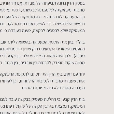
בפסק הדין נדונה תביעתה של עובדת, אם חד הורית,
צור קשר
מהבית. מעסיקתה לא נענתה לבקשתה, וזאת על אף 
כן. המעסיקה לא הייתה מרוצה מתפקודה של העובדת
הצהרת נגישות
חופשת הלידה שלה כדי לסייע בעבודת המחלקה, ובנ
המעסיקה שלא להסכים לבקשה, טענה העובדת כי מד
ביה"ד בחן את החלטת המעסיקה בהשוואה ליתר עובד
הטעמים האסורים הקבועים בחוק שוויון הזדמנויות ב
טל:
09-9513366
פקס:
09-9513377
n-hadas.co.il
סגורה), ולכן אינה מהווה הפליה פסולה. כן נקבע, כי
מהווה שיקול מוצדק להבחנה בין עובדים, בין היתר, 
יחד עם זאת, בית הדין התייחס גם לתקופת ההעסקה
אחת שעבדה מהבית ולנסיבות החלטה זו, וכן לעיתוי
העבודה מהבית לא היה מפותח כשהיום.
בית הדין קבע, כי החלטת מעסיק בבקשת עובד לעבו
המעסיק, הנמצאת בגרעין הקשה של שיקול דעתו ואינ
להקדיש את כל זמנו ומרצו במהלך כל שעות העבודה 