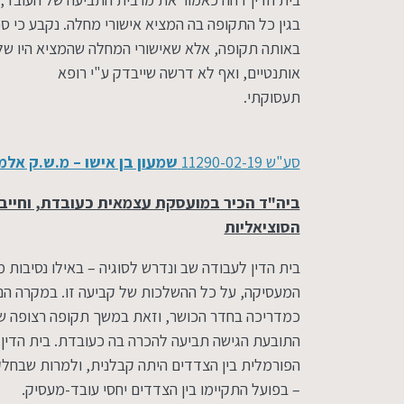
בגין כל התקופה בה המציא אישורי מחלה. נקבע כי 
באותה תקופה, אלא שאישורי המחלה שהמציא היו של 
אותנטיים, ואף לא דרשה שייבדק ע"י רופא
תעסוקת
סע"ש 11290-02-19
שמעון בן אישו – מ.ש.ק אל
ביה"ד הכיר במועסקת עצמאית כעובדת, וחייב
הסוציאליות
בית הדין לעבודה שב ונדרש לסוגיה – באילו נסיבו
המעסיקה, על כל ההשלכות של קביעה זו. במקרה הנד
התובעת הגישה תביעה להכרה בה כעובדת. בית הדין
הפורמלית בין הצדדים היתה קבלנית, ולמרות שבחלק
– בפועל התקיימו בין הצדדים יחסי עובד-מעסיק.