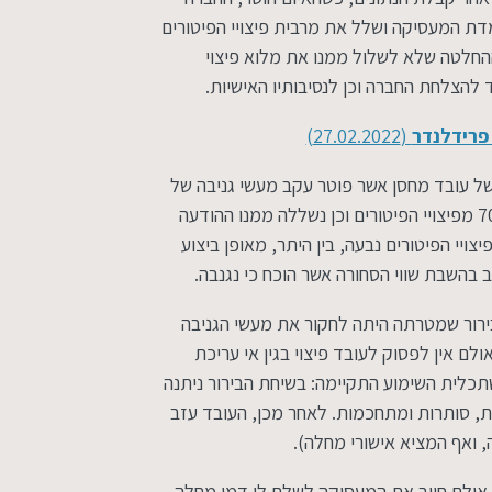
דת המעסיקה ושלל את מרבית פיצויי הפיטורים
ההחלטה שלא לשלול ממנו את מלוא פיצוי
להצלחת החברה וכן לנסיבותיו האישיות.
פרידלנדר
(27.02.2022)‏
ו של עובד מחסן אשר פוטר עקב מעשי גניבה של
סחורה ממעסיקתו. גם במקרה זה נשללו מהעובד 70% מפיצויי הפיטורים וכן נשללה ממנו ההודעה
י הפיטורים נבעה, בין היתר, מאופן ביצוע
ב בהשבת שווי הסחורה אשר הוכח כי נגנבה.
בירור שמטרתה היתה לחקור את מעשי הגניבה
לם אין לפסוק לעובד פיצוי בגין אי עריכת
שתכלית השימוע התקיימה: בשיחת הבירור ניתנה
ות, סותרות ומתחכמות. לאחר מכן, העובד עזב
 ואף המציא אישורי מחלה).
 אולם חייב את המעסיקה לשלם לו דמי מחלה