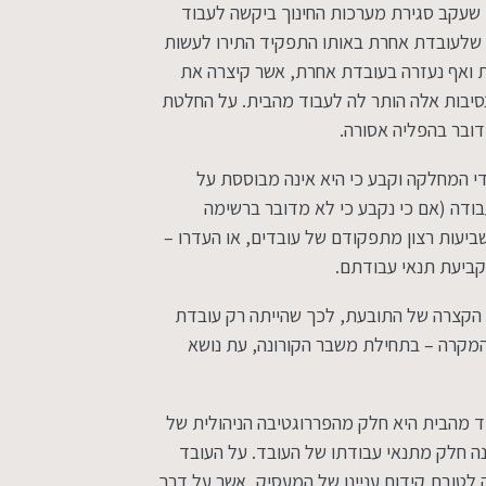
 שעקב סגירת מערכות החינוך ביקשה לעבוד
שלעובדת אחרת באותו התפקיד התירו לעשות
 ואף נעזרה בעובדת אחרת, אשר קיצרה את
סיבות אלה הותר לה לעבוד מהבית. על החלטת
ובר בהפליה אסורה.
י המחלקה וקבע כי היא אינה מבוססת על
עבודה (אם כי נקבע כי לא מדובר ברשימה
office@holi
מדינת היהודים 89, הרצליה פיתוח
 שביעות רצון מתפקודם של עובדים, או העדרו –
בקביעת תנאי עבודתם.
 הקצרה של התובעת, לכך שהייתה רק עובדת
 המקרה – בתחילת משבר הקורונה, עת נושא
ד מהבית היא חלק מהפררוגטיבה הניהולית של
ה חלק מתנאי עבודתו של העובד. על העובד
לטובת קידום עניינו של המעסיק, אשר על דרך