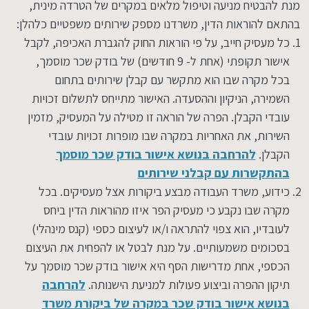
מנת להבטיח מניעה וטיפול מלאים במקרים של הטרדה מינית,
בהתאם להוראות הדין, משרדנו מספק שירותים משפטיים כלהלן:
כל מעסיק חייב, על פי הוראות החוק להגברת האכיפה, לקבל
אישור תקופתי (אחת ל- 9 חודשים) של בודק שכר מוסמך,
בכל מקרה שבו הוא מתקשר עם קבלן שירותים בתחום
השמירה, הניקיון וההסעדה. האישור מתייחס לתשלום זכויות
עובדי הקבלן. הפרה של הוראה זו מטילה על המעסיק, מזמין
השירות, את האחריות במקרה שבו מופרות זכויות עובדי
הקבלן.
להרחבה בנושא אישור בודק שכר מוסמך
בהתקשרות עם קבלני שירותים
כידוע, משרד העבודה מבצע ביקורות אצל מעסיקים. בכל
מקרה שבו נקבע כי מעסיק הפר איזו מהוראות הדין ביחס
לעובדיו, הוא צפוי להתראה ו/או לעיצום כספי (קנס מינהלי)
בסכומים משמעותיים. על מנת לבטל או להפחית את העיצום
הכספי, אחת מדרישות הסף היא אישור בודק שכר מוסמך על
תיקון ההפרה וביצוע פעולות למניעת הישנותה.
להרחבה
בנושא אישור בודק שכר במקרה של ביקורת משרד