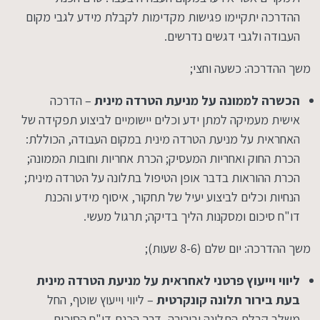
ההדרכה יתקיימו פגישות מקדימות לקבלת מידע לגבי מקום
העבודה ולגבי דגשים נדרשים.
משך ההדרכה: כשעה וחצי;
הכשרה לממונה על מניעת הטרדה מינית
– הדרכה
אישית מעמיקה למתן ידע וכלים יישומיים לביצוע תפקידה של
האחראית על מניעת הטרדה מינית במקום העבודה, הכוללת:
הכרת החוק ואחריות המעסיק; הכרת אחריות וחובות הממונה;
הכרת ההוראות בדבר אופן הטיפול בתלונה על הטרדה מינית;
הנחיות וכלים לביצוע יעיל של תחקור, איסוף מידע והכנת
דו"ח סיכום ומסקנות הליך בדיקה; תרגול מעשי.
משך ההדרכה: יום שלם (8-6 שעות);
ליווי וייעוץ פרטני לאחראית על מניעת הטרדה מינית
בעת בירור תלונה קונקרטית
– ליווי וייעוץ שוטף, החל
משלב קבלת התלונה ובירורה, דרך הכנת דו"ח הסיכום